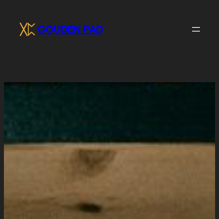
Ga
naar
GOUDEN PAD
de
inhoud