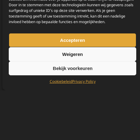
cookies om informatie over je apparaat op te slaan en/of te raadplegen.
Door in te stemmen met deze technologieën kunnen wij gegevens zoals
surfgedrag of unieke ID's op deze site verwerken. Als je geen
toestemming geeft of uw toestemming intrekt, kan dit een nadelige
invloed hebben op bepaalde functies en mogelijkheden.
Accepteren
Weigeren
Bekijk voorkeuren
Cookiebeleid
Privacy Policy
Blog
Redpilled: opkomst van jong conservatief
In deze tijd van steeds progressievere wordende
waarden waar mensen zichzelf steeds veiliger voelen
om zich te uiten zoals ze zelf…