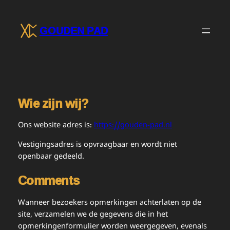
Ga
naar
GOUDEN PAD
de
inhoud
Wie zijn wij?
Ons website adres is:
https://gouden-pad.nl
Vestigingsadres is opvraagbaar en wordt niet
openbaar gedeeld.
Comments
Wanneer bezoekers opmerkingen achterlaten op de
site, verzamelen we de gegevens die in het
opmerkingenformulier worden weergegeven, evenals