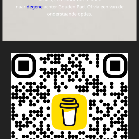
socials, een shout-out te doen
naar
degene
achter Gouden Pad. Of via een van de
onderstaande opties.