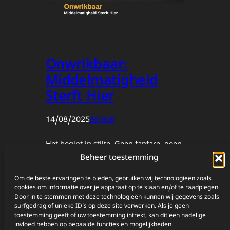
Onwrikbaar:
Middelmatigheid
Sterft Hier
14/08/2025
Artikel
Het begint in stilte. Geen fanfare, geen
applaus, alleen een kil helder moment:
Beheer toestemming
zo verdergaan is achteruitgaan. Je
besluit dat jouw instelling niet langer
Om de beste ervaringen te bieden, gebruiken wij technologieën zoals
cookies om informatie over je apparaat op te slaan en/of te raadplegen.
afhankelijk is van gemak of
Door in te stemmen met deze technologieën kunnen wij gegevens zoals
goedkeuring. Je richt je rug, scherpt je
surfgedrag of unieke ID's op deze site verwerken. Als je geen
blik en begint te werken aan de man
toestemming geeft of uw toestemming intrekt, kan dit een nadelige
invloed hebben op bepaalde functies en mogelijkheden.
die je wilt zijn. Niet alleen aan kennis,