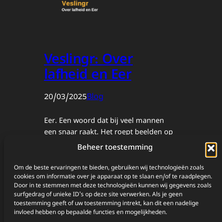
Veslingr: Over
lafheid en Eer
20/03/2025
Blog
Eer. Een woord dat bij veel mannen
een snaar raakt. Het roept beelden op
van ridders, samoerai en andere
Beheer toestemming
nobele krijgers uit vervlogen tijden.
Maar wat betekent eer eigenlijk in onze
Om de beste ervaringen te bieden, gebruiken wij technologieën zoals
cookies om informatie over je apparaat op te slaan en/of te raadplegen.
moderne maatschappij? En
Door in te stemmen met deze technologieën kunnen wij gegevens zoals
belangrijker nog: hoe kunnen we dit
surfgedrag of unieke ID's op deze site verwerken. Als je geen
oeroude concept omvormen tot iets
toestemming geeft of uw toestemming intrekt, kan dit een nadelige
dat ons als mannen vooruit helpt in
invloed hebben op bepaalde functies en mogelijkheden.