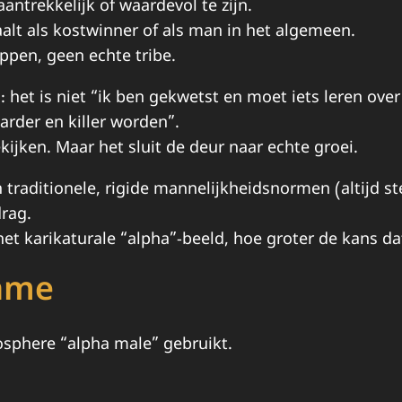
aantrekkelijk of waardevol te zijn.
faalt als kostwinner of als man in het algemeen.
pen, geen echte tribe.
et is niet “ik ben gekwetst en moet iets leren over 
arder en killer worden”.
kijken. Maar het sluit de deur naar echte groei.
traditionele, rigide mannelijkheidsnormen (altijd ster
rag.
et karikaturale “alpha”-beeld, hoe groter de kans da
rame
osphere “alpha male” gebruikt.