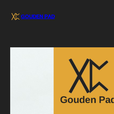
Ga
naar
GOUDEN PAD
de
inhoud