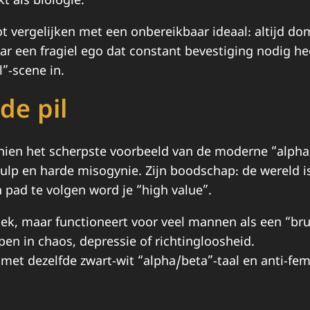
t als biologie.
 vergelijken met een onbereikbaar ideaal: altijd domi
aar een fragiel ego dat constant bevestiging nodig h
l”-scene in.
de pil
en het scherpste voorbeeld van de moderne “alpha m
hulp en harde misogynie.
Zijn boodschap: de wereld is
 pad te volgen word je “high value”.
lek, maar functioneert voor veel mannen als een “brug
en in chaos, depressie of richtingloosheid.
met dezelfde zwart-wit “alpha/beta”-taal en anti-fem