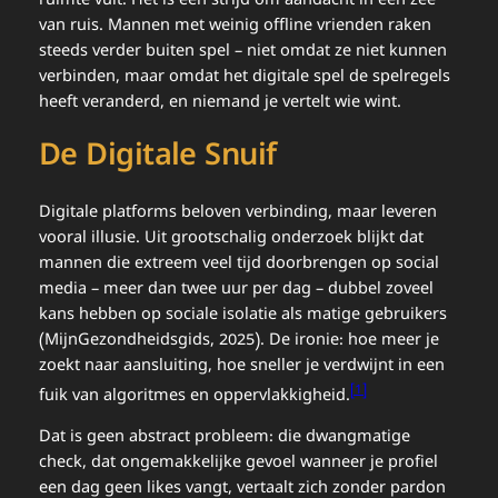
ruimte vult. Het is een strijd om aandacht in een zee
van ruis. Mannen met weinig offline vrienden raken
steeds verder buiten spel – niet omdat ze niet kunnen
verbinden, maar omdat het digitale spel de spelregels
heeft veranderd, en niemand je vertelt wie wint.
De Digitale Snuif
Digitale platforms beloven verbinding, maar leveren
vooral illusie. Uit grootschalig onderzoek blijkt dat
mannen die extreem veel tijd doorbrengen op social
media – meer dan twee uur per dag – dubbel zoveel
kans hebben op sociale isolatie als matige gebruikers
(MijnGezondheidsgids, 2025). De ironie: hoe meer je
zoekt naar aansluiting, hoe sneller je verdwijnt in een
[1]
fuik van algoritmes en oppervlakkigheid.
Dat is geen abstract probleem: die dwangmatige
check, dat ongemakkelijke gevoel wanneer je profiel
een dag geen likes vangt, vertaalt zich zonder pardon