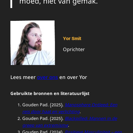
moed, niet van gemak.
Yor Smit
Oprichter
Lees meer
over ons
en over Yor
Gebruikte bronnen en literatuurlijst
Gouden Pad. (2025).
Manosphere Ontleed: Een
reis door haat en verlichting
.
Gouden Pad. (2025).
Blackpilled: Mannen in de
greep van extremisme
.
Gouden Pad. (2024).
Positieve Masculiniteit – een