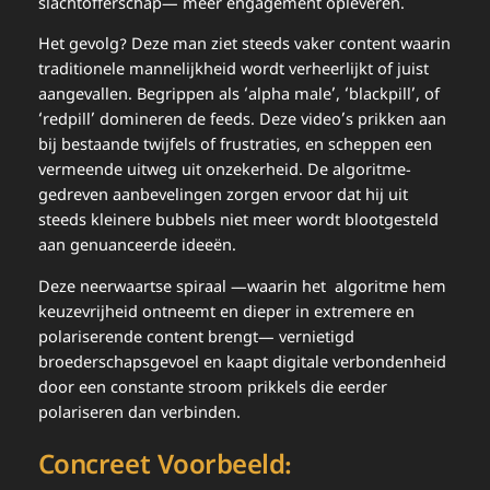
slachtofferschap— meer engagement opleveren.
Het gevolg? Deze man ziet steeds vaker content waarin
traditionele mannelijkheid wordt verheerlijkt of juist
aangevallen. Begrippen als ‘alpha male’, ‘blackpill’, of
‘redpill’ domineren de feeds. Deze video’s prikken aan
bij bestaande twijfels of frustraties, en scheppen een
vermeende uitweg uit onzekerheid. De algoritme-
gedreven aanbevelingen zorgen ervoor dat hij uit
steeds kleinere bubbels niet meer wordt blootgesteld
aan genuanceerde ideeën.
Deze neerwaartse spiraal —waarin het algoritme hem
keuzevrijheid ontneemt en dieper in extremere en
polariserende content brengt— vernietigd
broederschaps­gevoel en kaapt digitale verbondenheid
door een constante stroom prikkels die eerder
polariseren dan verbinden.
Concreet Voorbeeld: